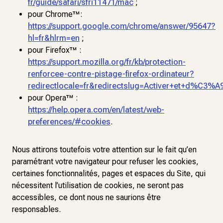
fr/guide/safari/sfri11471/mac
;
pour Chrome™:
https://support.google.com/chrome/answer/95647?
hl=fr&hlrm=en
;
pour Firefox™ :
https://support.mozilla.org/fr/kb/protection-
renforcee-contre-pistage-firefox-ordinateur?
redirectlocale=fr&redirectslug=Activer+et+d%C3%A
pour Opera™ :
https://help.opera.com/en/latest/web-
preferences/#cookies
.
Nous attirons toutefois votre attention sur le fait qu’en
paramétrant votre navigateur pour refuser les cookies,
certaines fonctionnalités, pages et espaces du Site, qui
nécessitent l’utilisation de cookies, ne seront pas
accessibles, ce dont nous ne saurions être
responsables.