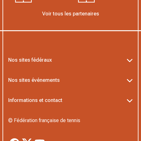
Voir tous les partenaires
Nos sites fédéraux
Ten’Up
Nos sites événements
ADOC
Billetterie Roland-Garros
Informations et contact
AEI/MOJA
Billetterie Rolex Paris Masters
Textes officiels FFT
Proshop FFT
© Fédération française de tennis
Billetterie Greenweez Paris Major
Politique de confidentialité
Application Beach/Padel
Boutique Officielle